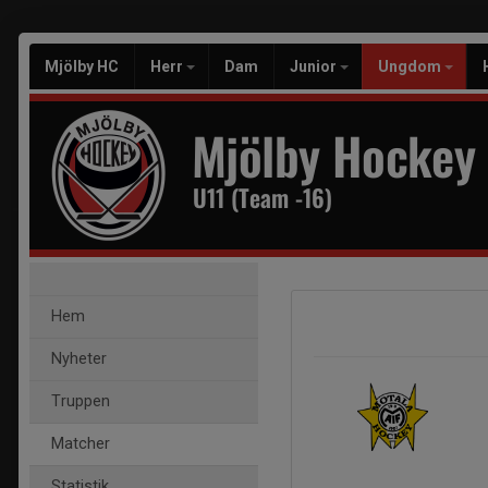
Mjölby HC
Herr
Dam
Junior
Ungdom
Mjölby Hockey
U11 (Team -16)
Hem
Nyheter
Truppen
Matcher
Statistik