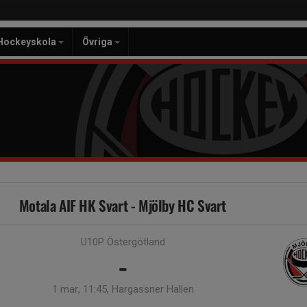
Hockeyskola
Övriga
Motala AIF HK Svart - Mjölby HC Svart
U10P Östergötland
-
1 mar, 11:45, Hargassner Hallen