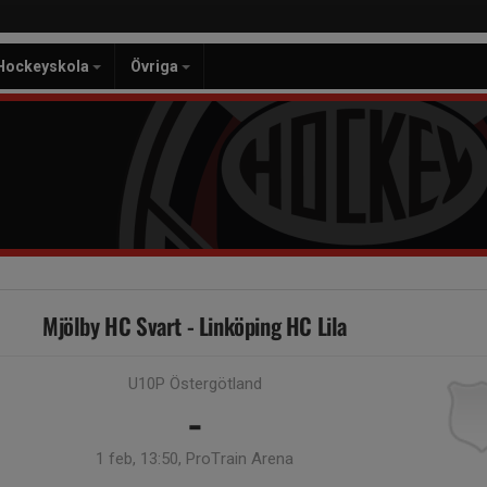
Hockeyskola
Övriga
Mjölby HC Svart - Linköping HC Lila
U10P Östergötland
-
1 feb, 13:50, ProTrain Arena