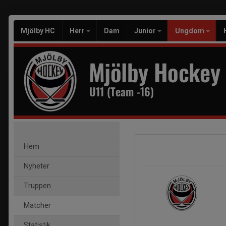
Mjölby HC
Herr
Dam
Junior
Ungdom
Mjölby Hockey
U11 (Team -16)
Hem
Nyheter
Truppen
Matcher
Statistik