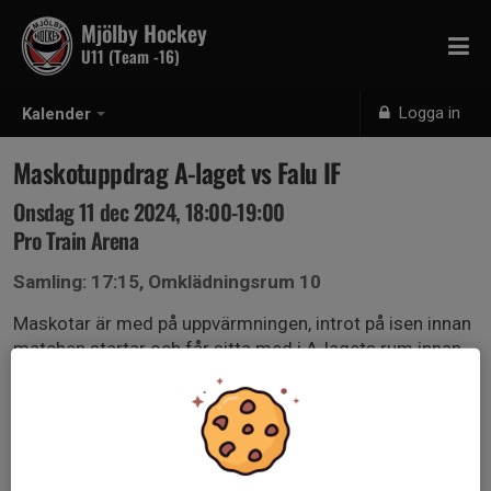
Mjölby Hockey
U11 (Team -16)
Logga in
Kalender
Maskotuppdrag A-laget vs Falu IF
Onsdag 11 dec 2024, 18:00-19:00
Pro Train Arena
Samling: 17:15, Omklädningsrum 10
Maskotar är med på uppvärmningen, introt på isen innan
matchen startar och får sitta med i A-lagets rum innan
matchen.