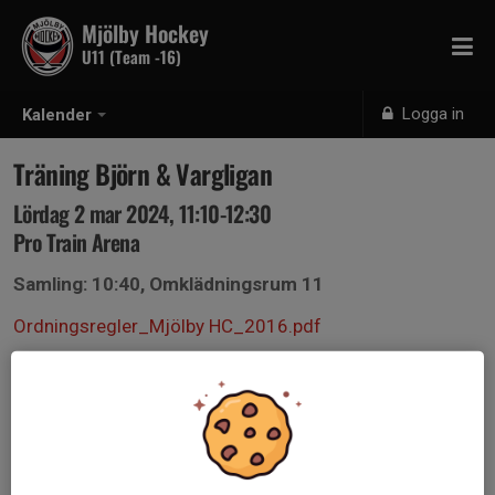
Mjölby Hockey
U11 (Team -16)
Logga in
Kalender
Träning Björn & Vargligan
Lördag 2 mar 2024, 11:10-12:30
Pro Train Arena
Samling: 10:40, Omklädningsrum 11
Ordningsregler_Mjölby HC_2016.pdf