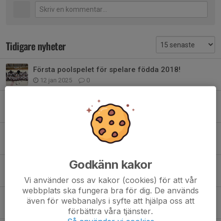
Tidigare nyheter
Första poolspelet för spelare födda 2018!
12 jan 2025
0
Elin Lundgren fortsätter som TKH-ansvarig
13 okt 2024
3
Julavslutning TKH
22 dec 2022
1
Godkänn kakor
Lyckat Poolspel i Finspång!
21 nov 2022
0
Vi använder oss av kakor (cookies) för att vår
webbplats ska fungera bra för dig. De används
Avslutning TKH
även för webbanalys i syfte att hjälpa oss att
22 mar 2021
0
förbättra våra tjänster.