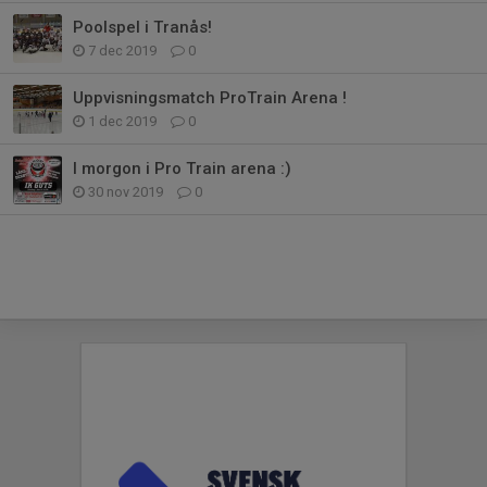
Poolspel i Tranås!
7 dec 2019
0
Uppvisningsmatch ProTrain Arena !
1 dec 2019
0
I morgon i Pro Train arena :)
30 nov 2019
0