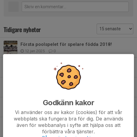
Tidigare nyheter
Första poolspelet för spelare födda 2018!
12 jan 2025
0
Elin Lundgren fortsätter som TKH-ansvarig
13 okt 2024
3
Julavslutning TKH
22 dec 2022
1
Godkänn kakor
Lyckat Poolspel i Finspång!
21 nov 2022
0
Vi använder oss av kakor (cookies) för att vår
webbplats ska fungera bra för dig. De används
Avslutning TKH
även för webbanalys i syfte att hjälpa oss att
22 mar 2021
0
förbättra våra tjänster.