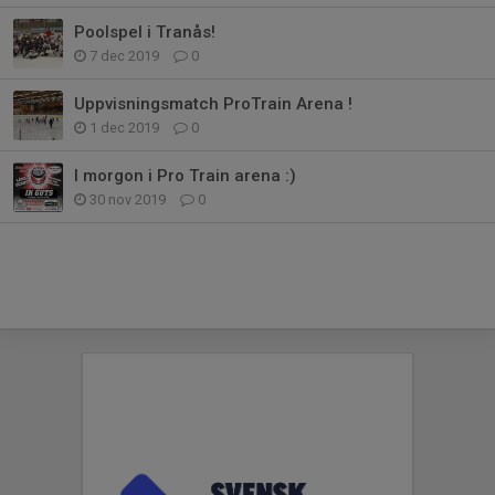
Poolspel i Tranås!
7 dec 2019
0
Uppvisningsmatch ProTrain Arena !
1 dec 2019
0
I morgon i Pro Train arena :)
30 nov 2019
0