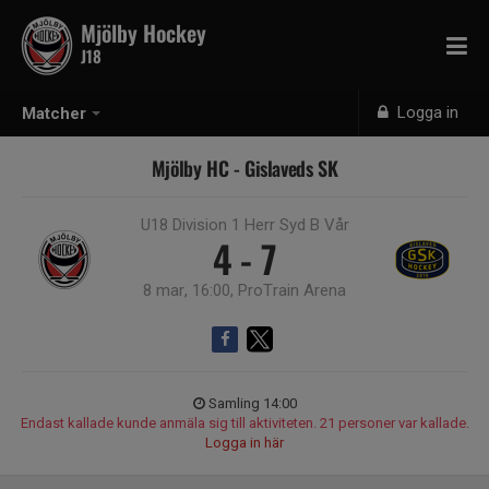
Mjölby Hockey
J18
Logga in
Matcher
Mjölby HC - Gislaveds SK
U18 Division 1 Herr Syd B Vår
4 - 7
8 mar, 16:00, ProTrain Arena
Samling 14:00
Endast kallade kunde anmäla sig till aktiviteten. 21 personer var kallade.
Logga in här