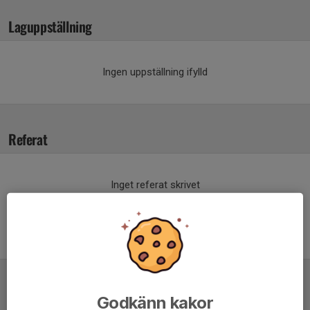
Laguppställning
Ingen uppställning ifylld
Referat
Inget referat skrivet
Tabell
Godkänn kakor