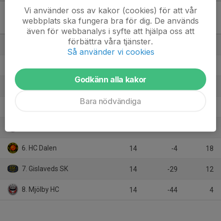
Vi använder oss av kakor (cookies) för att vår
U18 Division 1 Herr Syd B
webbplats ska fungera bra för dig. De används
Vår
M
+/-
P
även för webbanalys i syfte att hjälpa oss att
förbättra våra tjänster.
1. Nybro Vikings IF
14
58
40
Så använder vi cookies
2. Västerviks IK
14
9
29
Godkänn alla kakor
3. Kalmar HC
14
14
26
Bara nödvändiga
4. Nässjö HC
14
-4
20
5. Boro/Vetlanda HC
14
0
19
6. HC Dalen
14
-4
18
7. Gislaveds SK
14
-29
12
8. Mjölby HC
14
-44
4