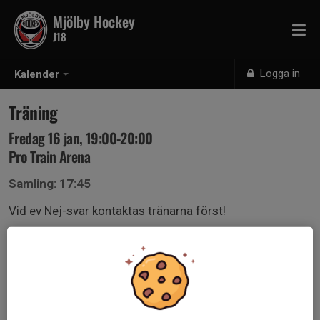
Mjölby Hockey
J18
Logga in
Kalender
Träning
Fredag 16 jan, 19:00-20:00
Pro Train Arena
Samling: 17:45
Vid ev Nej-svar kontaktas tränarna först!