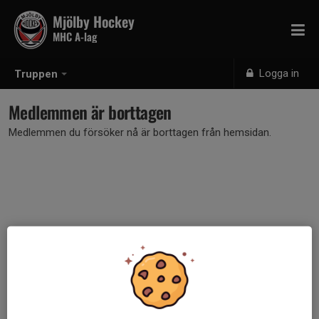
Mjölby Hockey
MHC A-lag
Logga in
Truppen
Medlemmen är borttagen
Medlemmen du försöker nå är borttagen från hemsidan.