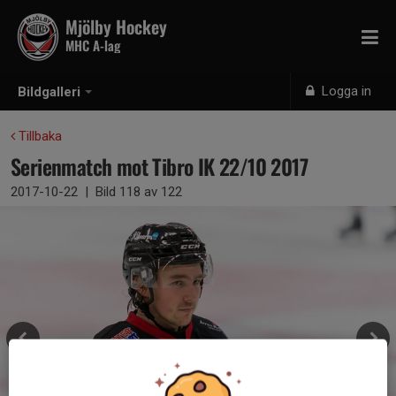
Mjölby Hockey
MHC A-lag
Logga in
Bildgalleri
Tillbaka
Serienmatch mot Tibro IK 22/10 2017
2017-10-22
|
Bild
118
av 122