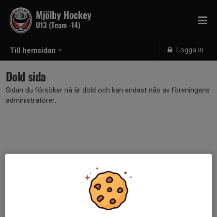
Mjölby Hockey
U13 (Team -14)
Logga in
Till hemsidan
Dold sida
Sidan du försöker nå är dold och kan endast nås av föreningens
administratörer.