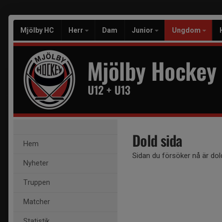
Mjölby HC
Herr
Dam
Junior
Ungdom
Mjölby Hockey
U12 + U13
Dold sida
Hem
Sidan du försöker nå är dol
Nyheter
Truppen
Matcher
Statistik