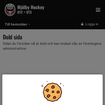
Mjölby Hockey
U12 + U13
Logga in
Till hemsidan
Dold sida
Sidan du försöker nå är dold och kan endast nås av föreningens
administratörer.