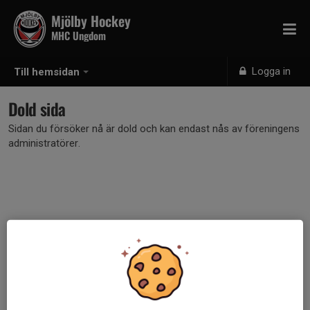
Mjölby Hockey
MHC Ungdom
Logga in
Till hemsidan
Dold sida
Sidan du försöker nå är dold och kan endast nås av föreningens
administratörer.